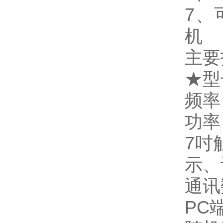
7、
机
主要
★
型
频率：
功率
7吋
示、
通讯
PC