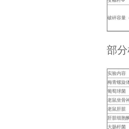
变幅杆Φ 
破碎容量（
部分
实验内容
梅青螺旋
葡萄球菌
老鼠坐骨
老鼠肝脏
肝脏细胞
大肠杆菌