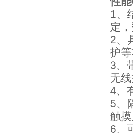
性能
1、
定，
2、
护等
3、
无线
4、
5、
触摸
6、