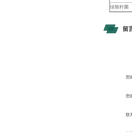
绿脓杆菌
留
您
您
联