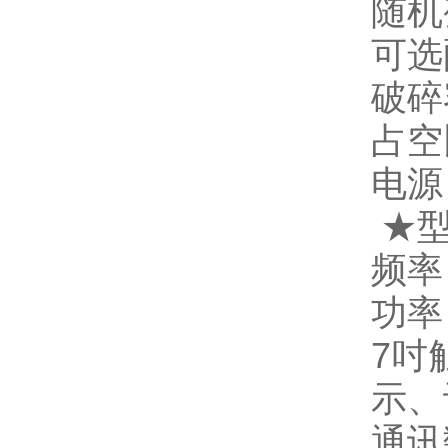
随机
可选
破碎
占空比
电源：
★
型
频率：
功率
7吋
示、
通讯