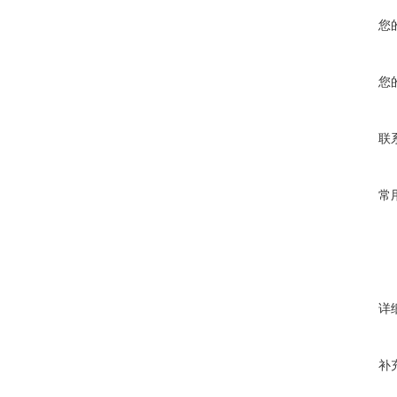
您
您
联
常
详
补