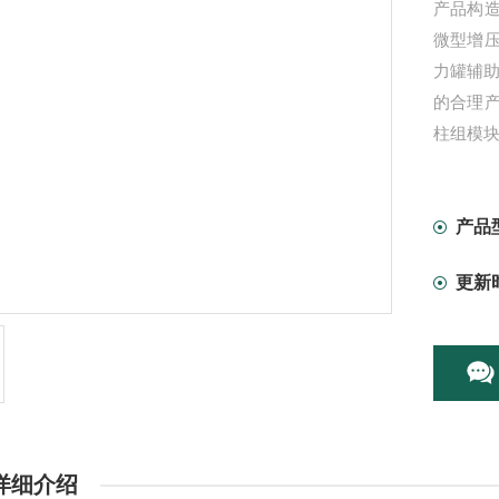
产品构
微型增
力罐辅
的合理
柱组模块
贺利氏（H
罩，有效
产品
更新
详细介绍