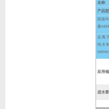
名称
产品
双级R
量ml/
去离
纯水
ml/min
应用
进水