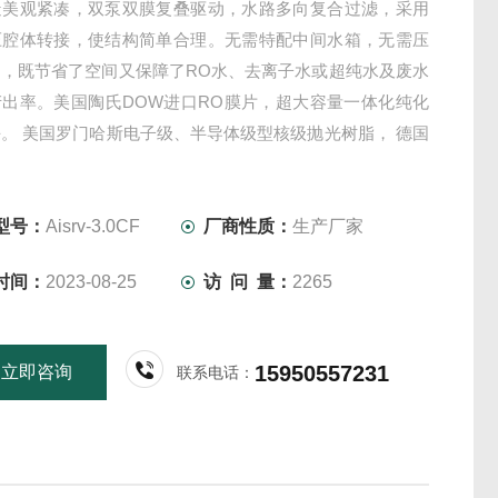
造美观紧凑，双泵双膜复叠驱动，水路多向复合过滤，采用
压腔体转接，使结构简单合理。无需特配中间水箱，无需压
助，既节省了空间又保障了RO水、去离子水或超纯水及废水
产出率。美国陶氏DOW进口RO膜片，超大容量一体化纯化
。 美国罗门哈斯电子级、半导体级型核级抛光树脂， 德国
eraeus)185/254nm双波长紫外杀菌器，医用级316L过流
杀菌，降低TOC
型号：
Aisrv-3.0CF
厂商性质：
生产厂家
时间：
2023-08-25
访 问 量：
2265
15950557231
立即咨询
联系电话：