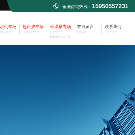
15950557231
全国咨询热线：
水机专场
超声波专场
低温槽专场
在线留言
联系我们
re water
Ultrasonic
Low
Order
Contact
temperature