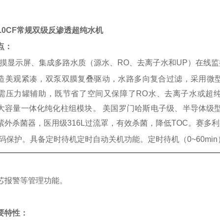
3.0CF
常规双级反渗透超纯水机
点：
摸显示屏、集成多路水质（源水、RO、去离子水和UP）在线监
造美观紧凑，双泵双膜复叠驱动，水路多向复合过滤，采用微
需压力罐辅助，既节省了空间又保障了RO水、去离子水或超纯
大容量一体化纯化柱组模块。 美国罗门哈斯电子级、半导体级型核级抛光
紫外杀菌器，医用级316L过流罩，有效杀菌，降低TOC。赛多利斯
码保护。具备定时待机定时自动关机功能。定时待机（0~60min
芯报警等管理功能。
要特性：