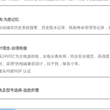
询-
为您记忆
自动储存历史系统报警、历史取水记录、耗材寿命管理等记录，通过
计理念-
合理衔接
压24VDC为主电源供电，水电分离布局，符合安全规范，高强
射。采用*的电磁兼容设计，抗干扰，噪音小等。
接头均获NSF 认证
数及型号选择-
选您所需