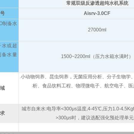
常规双级反渗透超纯水机
系统
型号
Aisrv-3.0CF
O制备水
27000ml
H
子水或超
制备水量
1500~2200ml
（压力水箱水满时）
小动物饲养、昆虫饲养，无菌应用分析、
分子生物学
析、食品饮料工程、物理微电子、航空电子、医
领域
城市自来水:电导率<300
μs温度
,4-45
℃,压力1.0-4.5Kgf
要求
>300
μs
时，建议选配强化预处理单元