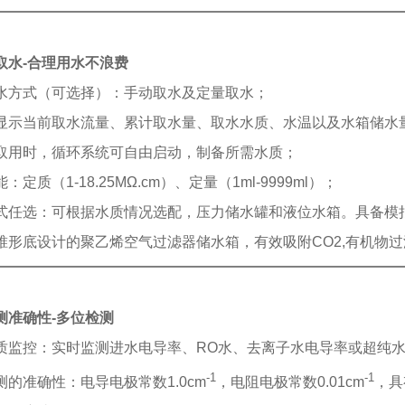
取水-
合理用水不浪费
水方式（可选择）：手动取水及定量取水；
显示当前取水流量、累计取水量、取水水质、水温以及水箱储水
取用时，循环系统可自由启动，制备所需水质；
：定质（1-18.25MΩ.cm）、定量（1ml-9999ml）；
式任选：可根据水质情况选配，压力储水罐和液位水箱。具备模拟
锥形底设计的聚乙烯空气过滤器储水箱，有效吸附CO2,有机物
测准确性-
多位检测
质监控：实时监测进水电导率、RO水、去离子水电导率或超纯水
-1
-1
测的准确性：电导电极常数1.0cm
，电阻电极常数0.01cm
，具