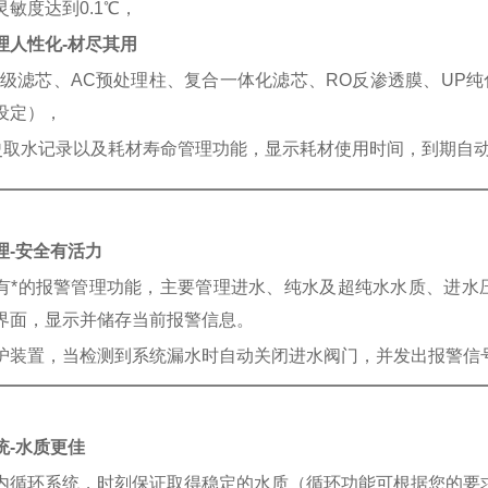
灵敏度达到0.1℃，
理人性化-
材尽其用
级滤芯、AC预处理柱、复合一体化滤芯、RO反渗透膜、UP纯
设定），
史取水记录以及耗材寿命管理功能，显示耗材使用时间，到期自
理-
安全有活力
有*的报警管理功能，主要管理进水、纯水及超纯水水质、进水
界面，显示并储存当前报警信息。
护装置，当检测到系统漏水时自动关闭进水阀门，并发出报警信
统-
水质更佳
内循环系统，时刻保证取得稳定的水质（循环功能可根据您的