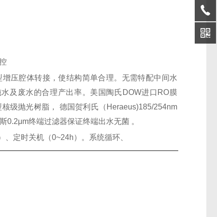
控
型增压腔体转接，使结构简单合理。无需特配中间水
水及废水的合理产出率。美国陶氏DOW进口RO膜
树脂， 德国贺利氏（Heraeus)185/254nm
0.2μm终端过滤器保证终端出水无菌 。
）、定时关机（0~24h）。系统循环、