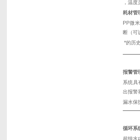
，温度
耗材管
PP
微米
断（可
*的历
报警管
系统具
出报警
漏水保
循环系
超纯水