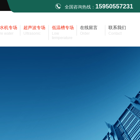
15950557231
全国咨询热线：
水机专场
超声波专场
低温槽专场
在线留言
联系我们
re water
Ultrasonic
Low
Order
Contact
temperature