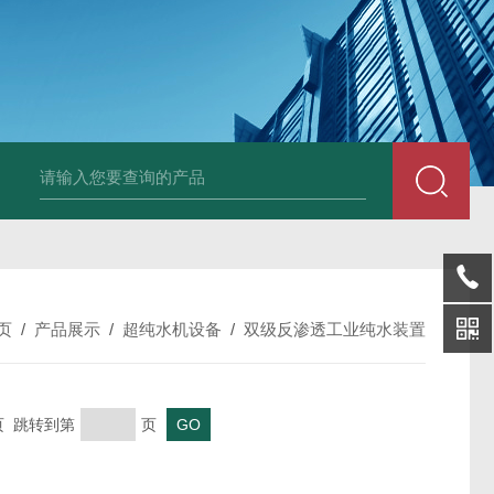
0B大口径氙灯光源
BDRF超声波乳化反应釜
BDUF系列超声波高剪切
页
/
产品展示
/
超纯水机设备
/
双级反渗透工业纯水装置
末页 跳转到第
页