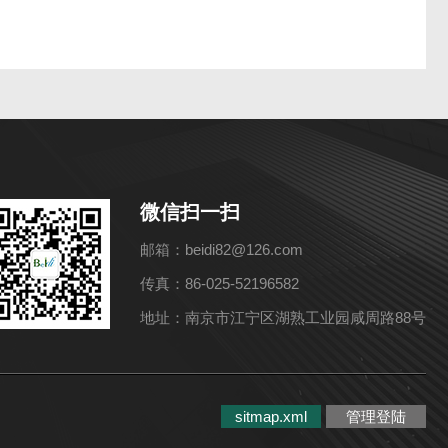
微信扫一扫
邮箱：beidi82@126.com
传真：86-025-52196582
地址：南京市江宁区湖熟工业园咸周路88号
sitmap.xml
管理登陆