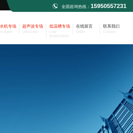
15950557231
全国咨询热线：
水机专场
超声波专场
低温槽专场
在线留言
联系我们
re water
Ultrasonic
Low
Order
Contact
temperature