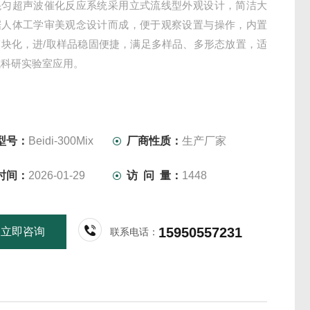
混匀超声波催化反应系统采用立式流线型外观设计，简洁大
据人体工学审美观念设计而成，便于观察设置与操作，内置
模块化，进/取样品稳固便捷，满足多样品、多形态放置，适
域科研实验室应用。
型号：
Beidi-300Mix
厂商性质：
生产厂家
时间：
2026-01-29
访 问 量：
1448
15950557231
立即咨询
联系电话：