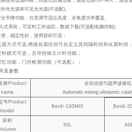
式梯度高低温内槽
，
回旋式防溅位板，
温度范围
-
1
0~
9
0
℃，温度
紫外光光源和可见光光源
(可
选配
)。
安全升降功能
，任意调节
适位
高
度，全角度功率覆盖。
入式系统，可定时
工作
追踪，
数据下载
(可
选配电脑控制
)
。
方便，
稳定性好
，
使用容积
可选；
化霜方式可选
,两
级化霜区间可自定义其间隔时间和化霜时间
定时模式可选，且停转独立计时功能；
记忆功能，门控检测功能
（可选配）
；
号及参数
名称
Product
全自动混匀超声波催化
name
Automatic mixing ultrasonic catal
型号
Product
Beidi-100MIX
Beidi-2
model
容积
30L
60
Volume