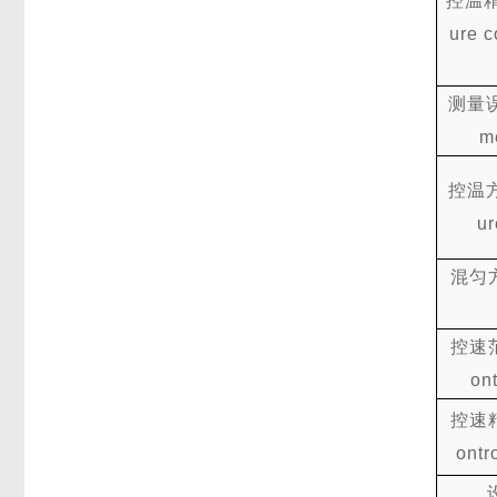
控温
ure c
测量
m
控温
ur
混匀
控速
on
控速
ontr