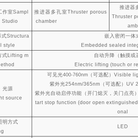
推进器
工作室
Sampl
推进器多孔室
Thruster porous
Thruster p
 Studio
chamber
amb
形式
S
tructura
嵌入密闭一体
l style
Embedded sealed integ
方式
Lifting m
自动升降（触摸或
ethod
Electric lifting (touch or 
可见光
400-760nm
（可选配）
Visible l
紫外光
254nm/365nm（可选配）UV 254
光源
紫外光自动启停功能（开门熄灭，关门点亮
ght source
tart stop function (door open extinguished
onal
照明方式
LED
ng