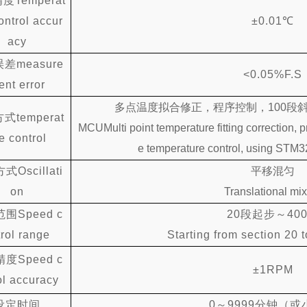
精度
Temperat
ontrol accur
±0.
0
1℃
acy
误差
measure
<0.05%F.S
ent error
多点温度拟合修正，程序控制，
100段
方式
temperat
MCUMulti point temperature fitting correction, 
e control
e temperature control, using STM3
方式
Oscillati
平移混匀
on
Translational mi
范围
Speed c
20
段起步
～
4
0
trol range
Starting from section 20 
精度
Speed c
±1RPM
ol accuracy
设定时间
0～9999分钟（