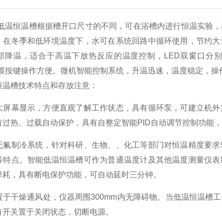
恒温槽根据槽开口尺寸的不同，可在浴槽内进行恒温实验，亦
，在冬季和低环境温度下，水可在系统回路中循环使用，节约大
部降温，适合于高温下放热反应的温度控制，LED双窗口分别
，触摸按键操作方便。微机智能控制系统，升温迅速，温度稳定，操
槽技术特点和存放注意：
幕显示，方便直观了解工作状态，具有循环泵，可建立机外第
有过热、过载自动保护，具有自整定智能PID自动调节控制功能
制冷系统，针对科研、生物、、化工等部门对恒温精度要求较
等特点。智能低温恒温槽可作为普通温度计及其他温度测量仪表
降耗，具有断电保护功能，可自动延时三分钟。
干燥通风处，仪器周围300mm内无障碍物。当低温恒温槽工
有开关置于关闭状态，切断电源。