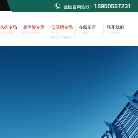
15950557231
全国咨询热线：
水机专场
超声波专场
低温槽专场
在线留言
联系我们
re water
Ultrasonic
Low
Order
Contact
temperature