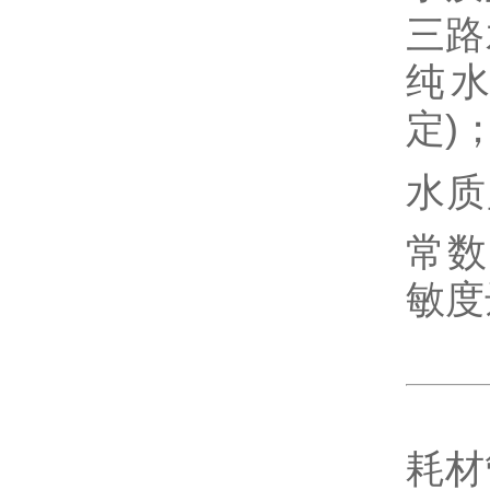
三路
纯
定
)
水质
常数
敏度
耗材