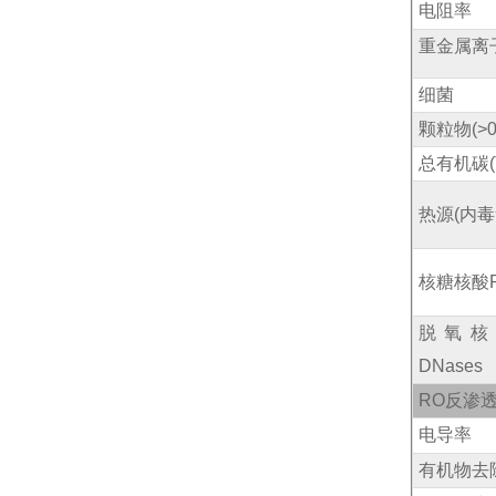
电阻率
重金属离
细菌
颗粒物
(>0
总有机碳
热源
(
内毒
核糖核酸
脱氧核
DNases
RO
反渗
电导率
有机物去