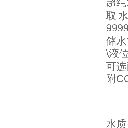
超纯
取
999
储水
\
液
可选
附
C
水质