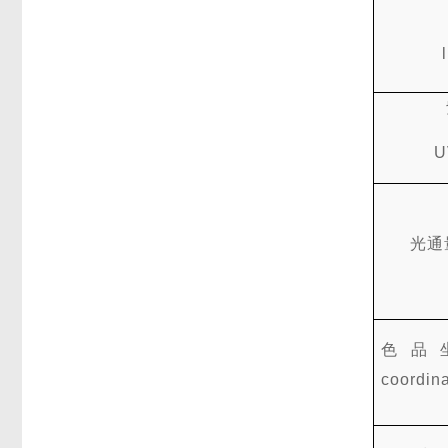
U
光通
色品
coordin