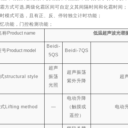
化霜方式可选
,两
级化霜区间可自定义其间隔时间和化霜时间；
定时模式可选，且有正、反、停转独立计时功能；
记忆功能，门控检测功能；
名称
Product name
低温超声波光谱
Beidi-
型号
Product model
Beidi-7QS
5QS
超声
超声振荡
式
structural style
振荡
超
紫外升降
光照
电动升降
方式
Lifting method
—
（触摸或
电动
遥控）