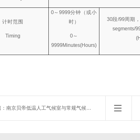
0
～
9999
分钟（或小
30
段
/99
周期
计时范围
时）
segments/99
Timing
0
～
(
9999Minutes(Hours)
篇：
南京贝帝低温人工气候室与常规气候室的区别