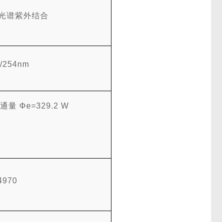
光谱紫外结合
/254nm
射通量
Φe=329.2 W
.4970