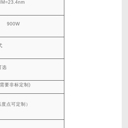
HM=23.4nm
900W
式
可选
需要非标定制
)
温度点可定制）