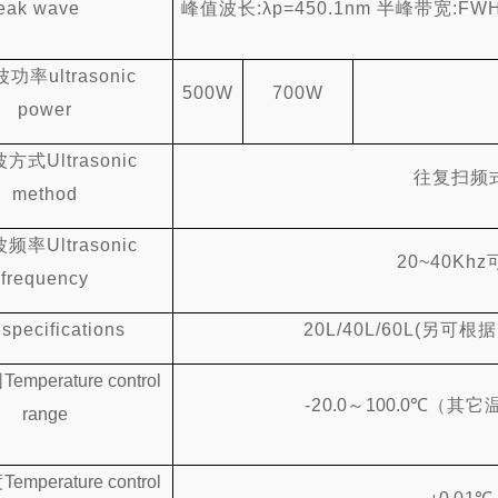
eak wave
峰值波长
:λp=450.1nm
半峰带宽
:FW
波功率
ultrasonic
500W
700W
power
波方式
Ultrasonic
往复扫频
method
波频率
Ultrasonic
20~40Khz
frequency
格
specifications
20L/40L/60L(
另可根据
围
Temperature control
-2
0.0
～
100.0℃
（其它
range
度
Temperature control