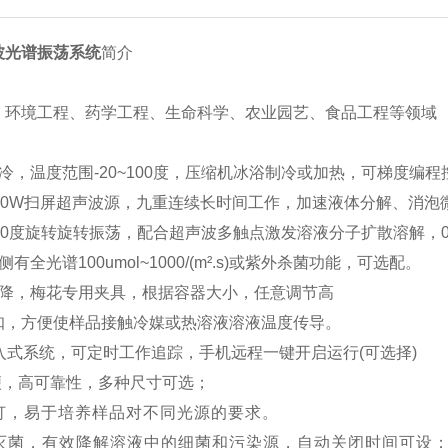
波光谱振荡系统
简介
、环境工程、药学工程、生命科学、农业园艺、食品工程等
领域
：
冷，温度范围-20~100度
，压缩机冰浴制冷或加热，可梯度编程
0W
扫屏
超声
波源
，
九重
连续长时间工作
，加速液体分解、消泡
60度旋转
旋转
振荡，
配合超声波多触点激发溶液分子扩散溶解，
两侧有全光谱
100umol~1000/(m².s)
或紫外杀菌功能，可选配。
升降，梅花专用夹具，根据容器大小，任意调节高
扣
，方便使样品接触冷媒或热溶液溶液温度传导。
入式系统，可定时
工作
追踪，手机远程一键开启运行
(可选择)
便，高可靠性，多种尺寸可选；
灯，易于培养样品对不同光源的要求。
灭菌
，有效降解溶液中的细菌和污染源，
自动关闭时间可设