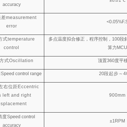
±0.
0
1℃
accuracy
误差
measurement
<0.05%F.
error
方式
temperature
多点温度拟合修正，程序控制，
100段
control
算力MC
方式
Oscillation
顶置
360度平
围
Speed control range
20
段起步
～
4
左右位距
Eccentric
s left and right
900mm
isplacement
精度
Speed control
±1RPM
accuracy