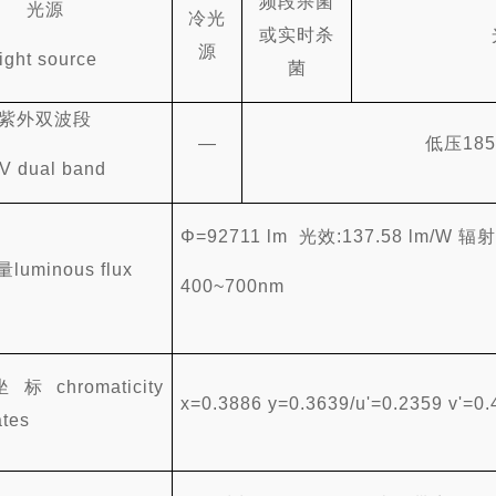
频段杀菌
光源
冷光
或实时杀
源
light source
菌
紫外双波段
—
低压
185
V dual band
Φ=92711 lm 光效
:137.58 lm/W
辐
量
luminous flux
400~700nm
坐标
chromaticity
x=0.3886 y=0.3639/u'=0.2359 v'=0
ates