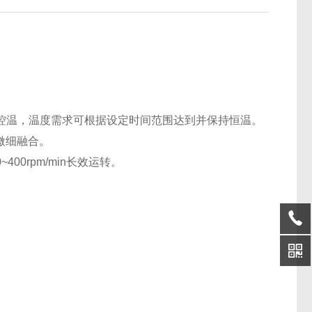
控温，温度需求可根据设定时间范围达到并保持恒温
。
微细融合
。
0~
4
00rpm/min长效运转。
；