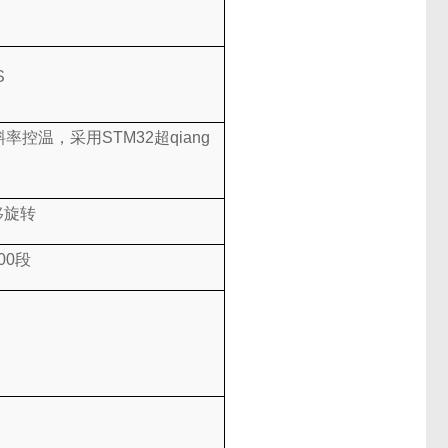
S
斜率控温，采用STM32超qiang
U
移旋转
00
段