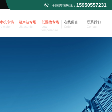
15950557231
全国咨询热线：
水机专场
超声波专场
低温槽专场
在线留言
联系我们
re water
Ultrasonic
Low
Order
Contact
temperature