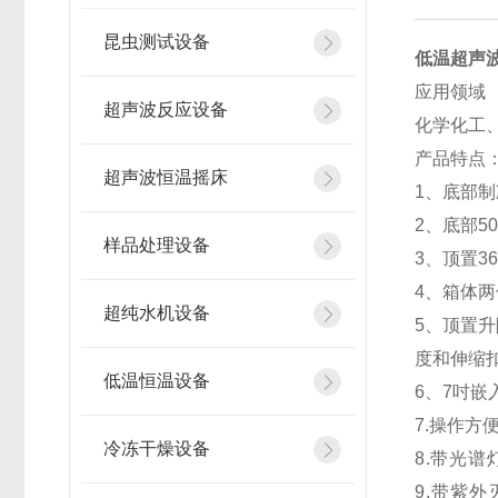
昆虫测试设备
低温超声
应用领域
超声波反应设备
化学化工
产品特点
超声波恒温摇床
1、底部制
2、底部50
样品处理设备
3、顶置3
4、箱体
超纯水机设备
5、顶置
度和伸缩
低温恒温设备
6、7吋嵌
7
.
操作方
冷冻干燥设备
8
.
带光谱
9.带紫外