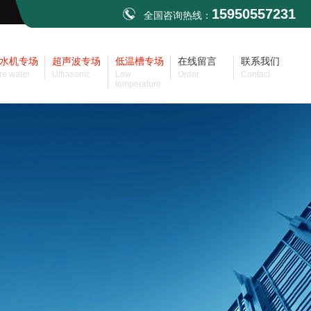
15950557231
全国咨询热线：
水机专场
超声波专场
低温槽专场
在线留言
联系我们
re water
Ultrasonic
Low
Order
Contact
temperature