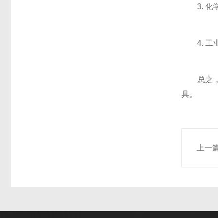
3. 化
4. 工
总之，高
具。
上一