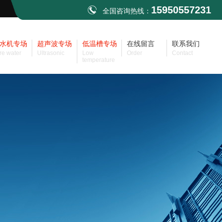
15950557231
全国咨询热线：
水机专场
超声波专场
低温槽专场
在线留言
联系我们
re water
Ultrasonic
Low
Order
Contact
temperature