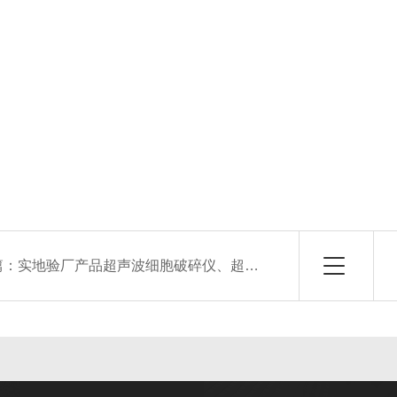
篇：
实地验厂产品超声波细胞破碎仪、超纯水机等产品通过三方公司审验