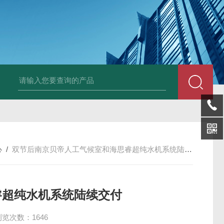
0B大口径氙灯光源
BDRF超声波乳化反应釜
BDUF系列超声波高剪切
心
/
双节后南京贝帝人工气候室和海思睿超纯水机系统陆续交付
睿超纯水机系统陆续交付
浏览次数：1646