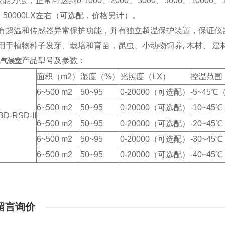
能力强，正常可达到0-1000、2000、3000、5000、10000、150
0、50000LX左右（可选配，价格另计）。
有超温和传感器异常保护功能，并有独立超温保护装置，保证仪
用于植物种子发芽、栽培和育苗，昆虫、小动物饲养, 木材、 建
产品型号及参数：
工气候室
面积（m2）
湿度（%）
光照度（LX）
控温范围
6~500 m2
50~95
0-20000（可选配）
-5~45
6~500 m2
50~95
0-20000（可选配）
-10~4
BD-RSD-II
6~500 m2
50~95
0-20000（可选配）
-20~4
6~500 m2
50~95
0-20000（可选配）
-30~4
6~500 m2
50~95
0-20000（可选配）
-40~4
留言询价