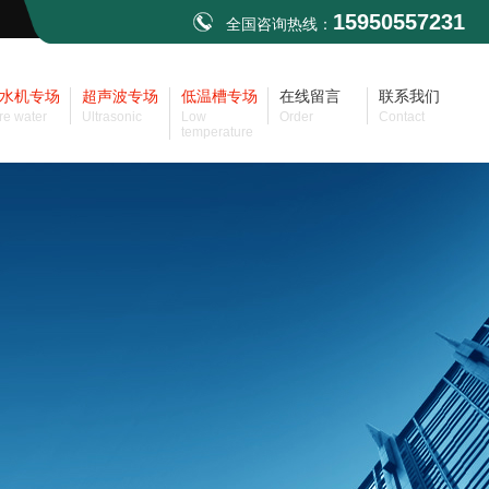
15950557231
全国咨询热线：
水机专场
超声波专场
低温槽专场
在线留言
联系我们
re water
Ultrasonic
Low
Order
Contact
temperature