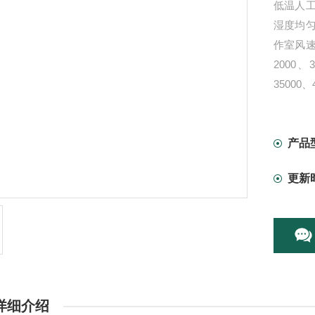
低温人
湿度均
作室风速
2000、
35000
产品
更新
详细介绍