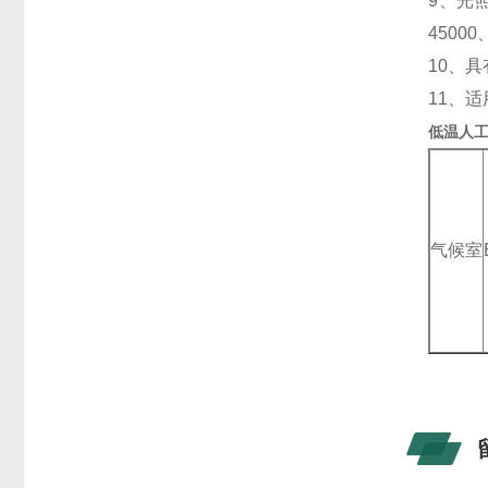
9、
光照
4500
10、
具
11、
适
低温人
气候室