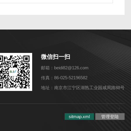
微信扫一扫
邮箱：beidi82@126.com
传真：86-025-52196582
地址：南京市江宁区湖熟工业园咸周路88号
sitmap.xml
管理登陆