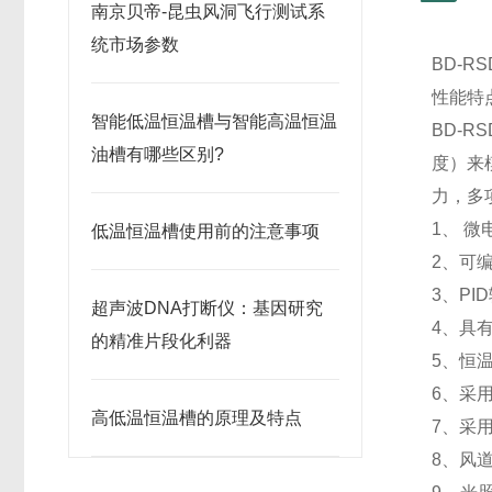
南京贝帝-昆虫风洞飞行测试系
统市场参数
BD-RS
性能特
智能低温恒温槽与智能高温恒温
BD-
油槽有哪些区别?
度）来
力，多
1、
微
低温恒温槽使用前的注意事项
2、
可
3、
PI
超声波DNA打断仪：基因研究
4、
具
的精准片段化利器
5、
恒
6、采
高低温恒温槽的原理及特点
7、
采
8、
风