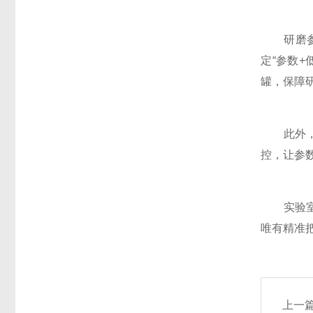
研磨参数
定“参数
罐，保障
此外，研
控，让参
实验室组
唯有精准
上一