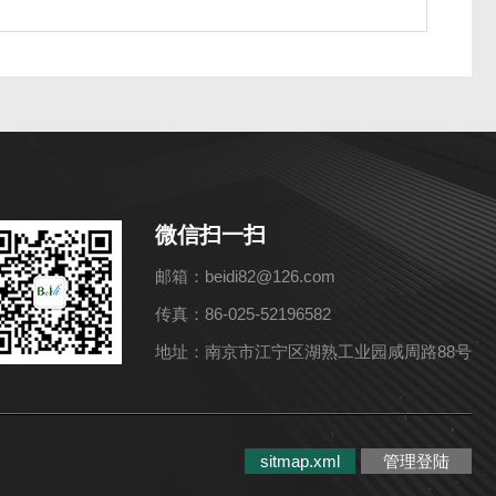
微信扫一扫
邮箱：beidi82@126.com
传真：86-025-52196582
地址：南京市江宁区湖熟工业园咸周路88号
sitmap.xml
管理登陆