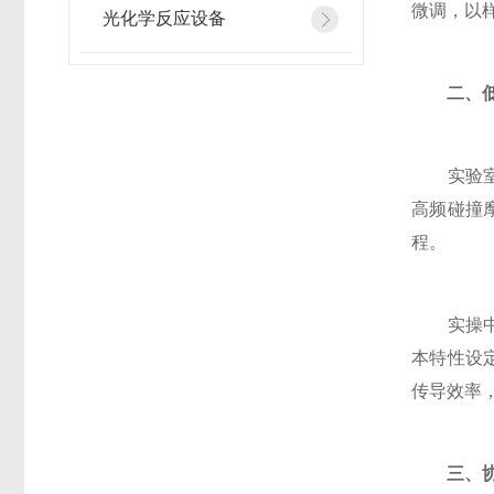
微调，以
光化学反应设备
二、
实验室组
高频碰撞
程。
实操中需
本特性设
传导效率
三、