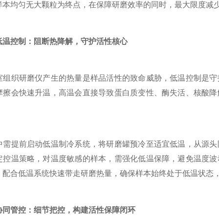
样本均匀无大颗粒为终点，在保障研磨效率的同时，最大限度减
低温控制：阻断热降解，守护活性核心
织研磨仪产生的热量是样品活性的致命威胁，低温控制是守护
摩擦会快速升温，高温会直接导致蛋白质变性、酶失活、核酸降
提前启动低温制冷系统，将研磨罐预冷至适宜低温，从源头阻
定控温策略，对温度敏感的样本，需强化低温保障，避免温度波
，配合低温系统快速带走研磨热量，确保样本始终处于低温状态
协同管控：细节把控，构建活性保障闭环