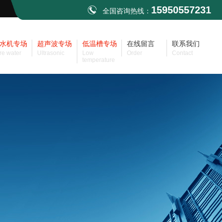
15950557231
全国咨询热线：
水机专场
超声波专场
低温槽专场
在线留言
联系我们
re water
Ultrasonic
Low
Order
Contact
temperature